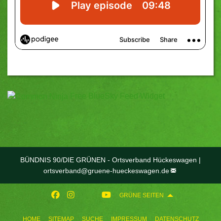
Free BlueSky Feed Widget
BÜNDNIS 90/DIE GRÜNEN - Ortsverband Hückeswagen |
ortsverband@
gruene-hueckeswagen.de
GRÜNE SEITEN
HOME
SITEMAP
SUCHE
IMPRESSUM
DATENSCHUTZ