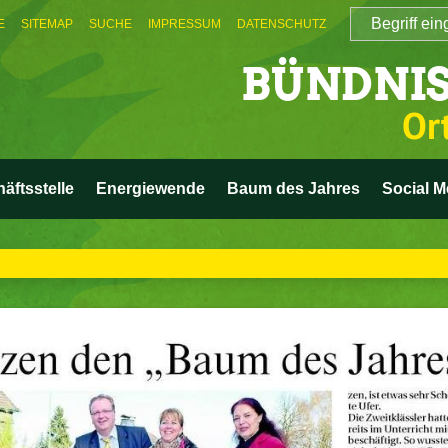
E
SITEMAP
SUCHE
IMPRESSUM
DATENSCHUTZ
BÜNDNIS
Or
äftsstelle
Energiewende
Baum des Jahres
Social M