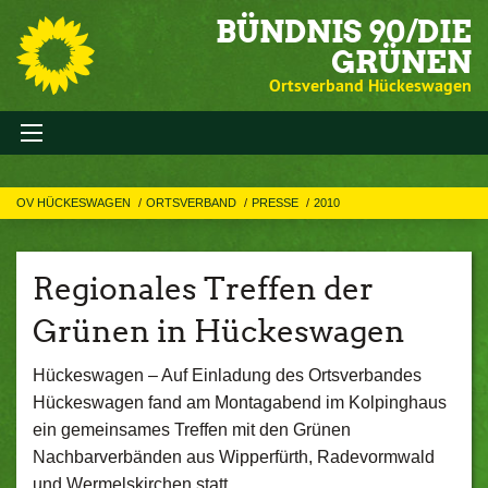
BÜNDNIS 90/DIE
GRÜNEN
Ortsverband Hückeswagen
OV HÜCKESWAGEN
ORTSVERBAND
PRESSE
2010
Regionales Treffen der
Grünen in Hückeswagen
Hückeswagen – Auf Einladung des Ortsverbandes
Hückeswagen fand am Montagabend im Kolpinghaus
ein gemeinsames Treffen mit den Grünen
Nachbarverbänden aus Wipperfürth, Radevormwald
und Wermelskirchen statt.